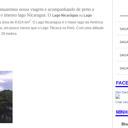
ntinuaremos nossa viagem e acompanhando de perto a
, o imenso lago Nicaragua.
O
Lago Nicarágua
ou
Lago
====
2
 área de 8.624 km
. O Lago Nicarágua é o maior lago da
América
na, um pouco menor que o
Lago Titicaca no Perú. Com uma altitude
SAGA
 26 metros.
SAGA
SAGA
SAGA
FAC
Deri Der
Criar seu
MINH
Blo