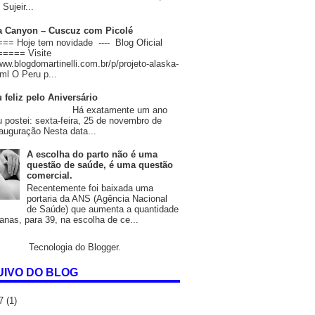
Sujeir...
 Canyon – Cuscuz com Picolé
= Hoje tem novidade ---- Blog Oficial
==== Visite
www.blogdomartinelli.com.br/p/projeto-alaska-
ml O Peru p...
 feliz pelo Aniversário
 exatamente um ano
u postei: sexta-feira, 25 de novembro de
auguração Nesta data...
A escolha do parto não é uma
questão de saúde, é uma questão
comercial.
Recentemente foi baixada uma
portaria da ANS (Agência Nacional
de Saúde) que aumenta a quantidade
nas, para 39, na escolha de ce...
Tecnologia do
Blogger
.
IVO DO BLOG
17
(1)