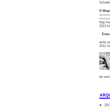
Senado 
O Mega
=======
======
http://
2013.ht
Estou
Há
atrás e
2011 In
de sema
ARQU
►
20