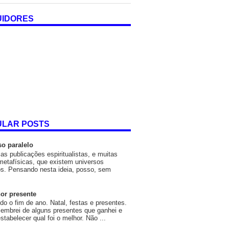
UIDORES
ULAR POSTS
so paralelo
as publicações espiritualistas, e muitas
metafísicas, que existem universos
os. Pensando nesta ideia, posso, sem
or presente
o o fim de ano. Natal, festas e presentes.
embrei de alguns presentes que ganhei e
estabelecer qual foi o melhor. Não ...