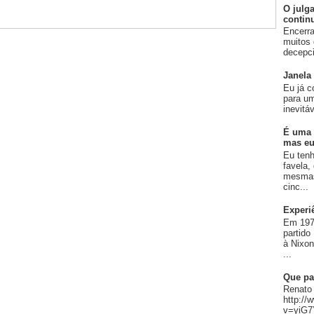
O julg
contin
Encerra
muitos 
decepci
Janela
Eu já c
para um
inevitá
É uma 
mas eu
Eu ten
favela,
mesmas
cinc...
Experi
Em 197
partido
à Nixo
...
Que pa
Renato 
http:/
v=yiG7