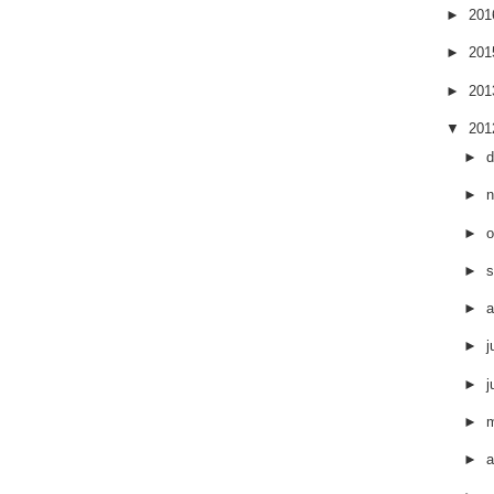
►
20
►
20
►
20
▼
20
►
►
►
o
►
s
►
a
►
j
►
j
►
►
a