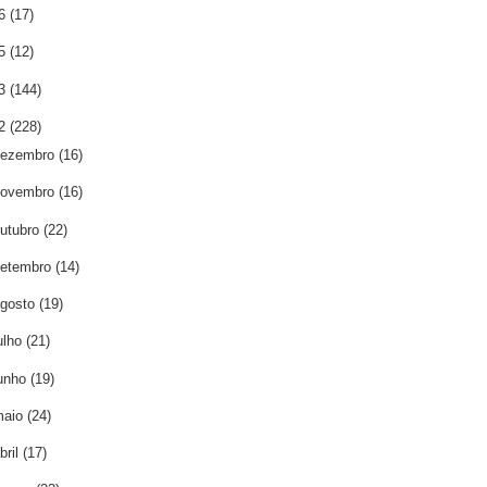
16
(17)
15
(12)
13
(144)
12
(228)
dezembro
(16)
novembro
(16)
utubro
(22)
etembro
(14)
gosto
(19)
ulho
(21)
unho
(19)
maio
(24)
bril
(17)