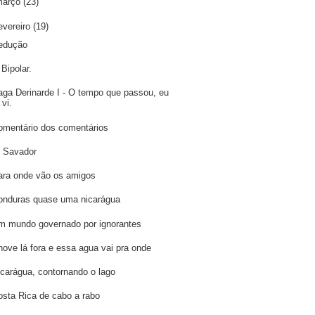
março
(23)
evereiro
(19)
edução
Bipolar.
aga Derinarde I - O tempo que passou, eu
vi.
omentário dos comentários
l Savador
ara onde vão os amigos
onduras quase uma nicarágua
m mundo governado por ignorantes
hove lá fora e essa agua vai pra onde
icarágua, contornando o lago
osta Rica de cabo a rabo