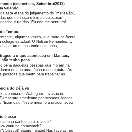
amento (escrevi em, Setembro/2013)
ua valendo
da esta etapa do julgamento do “mensalão”,
dos que conheço e leio se colocaram
onados e traídos. Eu não me senti traí...
 do Tempo.
omentei, algumas vezes, que moro de frente
 colégio estadual. O Nelson Fernandes. É
vel que, ao menos cada dois anos, ...
tragédia o que aconteceu em Manaus,
 não tenho pena.
ho pena daquelas pessoas que moram na
 dormindo sob uma tábua e sobre outra. As
 pessoas que saem para trabalhar às
ência do Déjà vu
2 aconteceu o Watergate. Invasão do
 Democrata americano por pessoas ligadas
n. Nixon caiu. Neste mesmo ano aconteceu
ís é esse
russo já cantou isso, e você?
/www.youtube.com/watch?
YVOGzco&feature=related Nas favelas, no