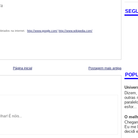
ra
SEG
letados na internet.
http://www.google.com/
http://www.wikipedia.com/
Página inicial
Postagem mais antiga
POP
Univer
Dizem, 
outras 
paralel
esfor...
ar! É nóis...
O melh
Chegand
Eu me l
decidi 