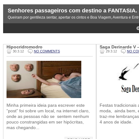
Senhores passageiros com destino a FANTASIA.
Queiram por gentileza sentar, apertar os cintos e Boa Viagem, Aventura e Ent
4
5
Hipocridromodro
Saga Derinarde V –
30.3.12
NO COMMENTS
29.3.12
NO CO
Minha primeira ideia para escrever este
Festas tradicionais
“post” foi sobre um local, na internet claro,
moda, ainda bem, e
onde as pessoas não se sentem nenhum
traz-me lembranças
pouco constrangidas em ser hipócritas,
4 anos de idade.
mas chegando...