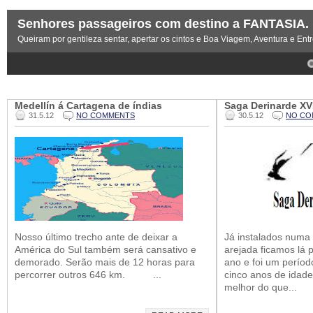
Senhores passageiros com destino a FANTASIA.
Queiram por gentileza sentar, apertar os cintos e Boa Viagem, Aventura e Ent
4
5
Medellín á Cartagena de índias
Saga Derinarde XVI
31.5.12
NO COMMENTS
30.5.12
NO CO
Nosso último trecho ante de deixar a
Já instalados numa
América do Sul também será cansativo e
arejada ficamos lá 
demorado. Serão mais de 12 horas para
ano e foi um períod
percorrer outros 646 km. ...
cinco anos de idade
melhor do que...