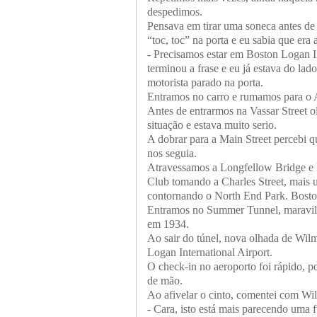
despedimos.
Pensava em tirar uma soneca antes de 
“toc, toc” na porta e eu sabia que era 
- Precisamos estar em Boston Logan I
terminou a frase e eu já estava do la
motorista parado na porta.
Entramos no carro e rumamos para o 
Antes de entrarmos na Vassar Street 
situação e estava muito serio.
A dobrar para a Main Street percebi q
nos seguia.
Atravessamos a Longfellow Bridge e l
Club tomando a Charles Street, mais
contornando o North End Park. Bosto
Entramos no Summer Tunnel, maravilh
em 1934.
Ao sair do túnel, nova olhada de Wilm
Logan International Airport.
O check-in no aeroporto foi rápido, 
de mão.
Ao afivelar o cinto, comentei com Wi
- Cara, isto está mais parecendo uma 