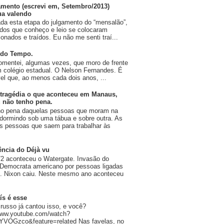
amento (escrevi em, Setembro/2013)
ua valendo
da esta etapa do julgamento do “mensalão”,
dos que conheço e leio se colocaram
onados e traídos. Eu não me senti traí...
 do Tempo.
omentei, algumas vezes, que moro de frente
 colégio estadual. O Nelson Fernandes. É
vel que, ao menos cada dois anos, ...
tragédia o que aconteceu em Manaus,
 não tenho pena.
ho pena daquelas pessoas que moram na
 dormindo sob uma tábua e sobre outra. As
 pessoas que saem para trabalhar às
ência do Déjà vu
2 aconteceu o Watergate. Invasão do
 Democrata americano por pessoas ligadas
n. Nixon caiu. Neste mesmo ano aconteceu
ís é esse
russo já cantou isso, e você?
/www.youtube.com/watch?
YVOGzco&feature=related Nas favelas, no