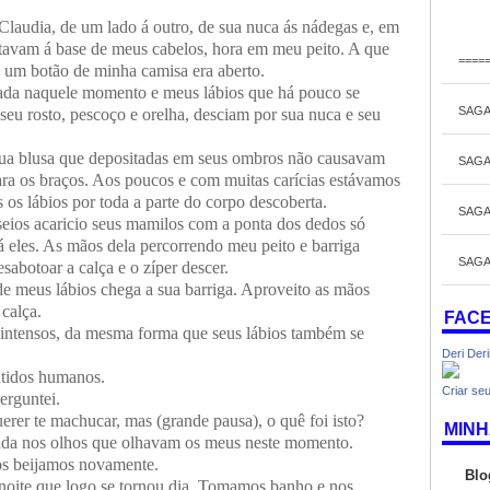
Claudia, de um lado á outro, de sua nuca ás nádegas e, em
stavam á base de meus cabelos, hora em meu peito. A que
====
 um botão de minha camisa era aberto.
da naquele momento e meus lábios que há pouco se
SAGA
 seu rosto, pescoço e orelha, desciam por sua nuca e seu
sua blusa que depositadas em seus ombros não causavam
SAGA
ara os braços. Aos poucos e com muitas carícias estávamos
os lábios por toda a parte do corpo descoberta.
SAGA
eios acaricio seus mamilos com a ponta dos dedos só
eles. As mãos dela percorrendo meu peito e barriga
SAGA
abotoar a calça e o zíper descer.
meus lábios chega a sua barriga. Aproveito as mãos
 calça.
FAC
r intensos, da mesma forma que seus lábios também se
Deri Der
ntidos humanos.
Criar seu
erguntei.
erer te machucar, mas (grande pausa), o quê foi isto?
MINH
da nos olhos que olhavam os meus neste momento.
os beijamos novamente.
Blo
noite que logo se tornou dia. Tomamos banho e nos