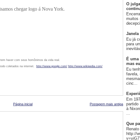
O julg
contin
cisamos chegar logo á Nova York.
Encerra
muitos 
decepci
Janela
Eu já c
para um
inevitá
É uma 
a tem haver com seus homônimos da vida real.
mas eu
odo coletados na internet.
http://www.google.com/
http://www.wikipedia.com/
Eu ten
favela,
mesmas
cinc...
Experi
Em 197
partido
Página inicial
Postagem mais antiga
à Nixo
...
Que pa
Renato 
http:/
v=yiG7