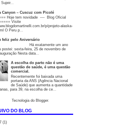
Sujeir...
 Canyon – Cuscuz com Picolé
= Hoje tem novidade ---- Blog Oficial
==== Visite
www.blogdomartinelli.com.br/p/projeto-alaska-
ml O Peru p...
 feliz pelo Aniversário
 exatamente um ano
u postei: sexta-feira, 25 de novembro de
auguração Nesta data...
A escolha do parto não é uma
questão de saúde, é uma questão
comercial.
Recentemente foi baixada uma
portaria da ANS (Agência Nacional
de Saúde) que aumenta a quantidade
nas, para 39, na escolha de ce...
Tecnologia do
Blogger
.
IVO DO BLOG
17
(1)