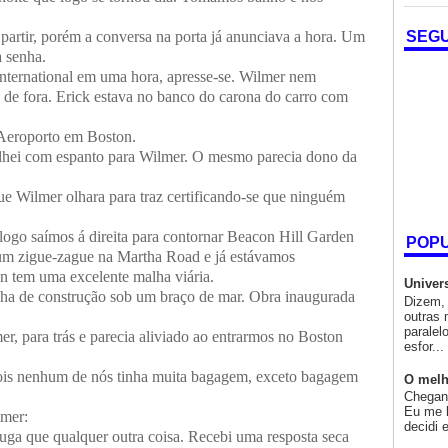
partir, porém a conversa na porta já anunciava a hora. Um
SEG
a senha.
nternational em uma hora, apresse-se. Wilmer nem
do de fora. Erick estava no banco do carona do carro com
Aeroporto em Boston.
olhei com espanto para Wilmer. O mesmo parecia dono da
ue Wilmer olhara para traz certificando-se que ninguém
ogo saímos á direita para contornar Beacon Hill Garden
POP
 um zigue-zague na Martha Road e já estávamos
n tem uma excelente malha viária.
Univer
a de construção sob um braço de mar. Obra inaugurada
Dizem, 
outras 
paralel
er, para trás e parecia aliviado ao entrarmos no Boston
esfor...
pois nenhum de nós tinha muita bagagem, exceto bagagem
O melh
Chegand
Eu me l
lmer:
decidi 
fuga que qualquer outra coisa. Recebi uma resposta seca