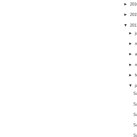
►
20
►
20
▼
20
►
j
►
►
a
►
►
f
▼
j
S
S
S
S
S