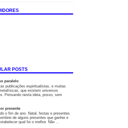
UIDORES
ULAR POSTS
so paralelo
as publicações espiritualistas, e muitas
metafísicas, que existem universos
os. Pensando nesta ideia, posso, sem
or presente
o o fim de ano. Natal, festas e presentes.
embrei de alguns presentes que ganhei e
estabelecer qual foi o melhor. Não ...