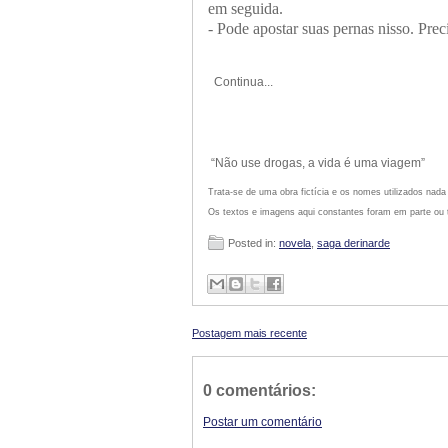
em seguida.
- Pode apostar suas pernas nisso. Pre
Continua...
“Não use drogas, a vida é uma viagem”
Trata-se de uma obra fictícia e os nomes utilizados nad
Os textos e imagens aqui constantes foram em parte ou t
Posted in:
novela
,
saga derinarde
Postagem mais recente
0 comentários:
Postar um comentário