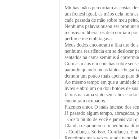
Minhas mãos percorriam as costas de 
um frenesi igual, as mãos dela hora e
cada passada de mão sobre meu peito,
Nenhuma palavra ousou ser pronuncia
recusavam liberar os dela corriam por
perfume me embriagava.
Meus dedos encontram a fina tira de 
nenhuma resistência em se deslocar p
sentados na cama seminus á corrermos 
Com as mãos em conchas sobre seus s
parando quando meus lábios chegam á 
demora um pouco mais apenas para des
Ao mesmo tempo em que a umidade de 
livres e abro um ou dou botões de sua
Já nus na cama sinto seu sabor e odo
encontram ocupados.
Fizemos amor. O mais intenso dos se
Já passado algum tempo, abraçados, p
- Gosto muito de você e jamais vou qu
Claudia respondeu sem nenhuma dúvi
- Confiança. Só isso, Confiança. E n
Repetimos mais vezes, ainda naquela 