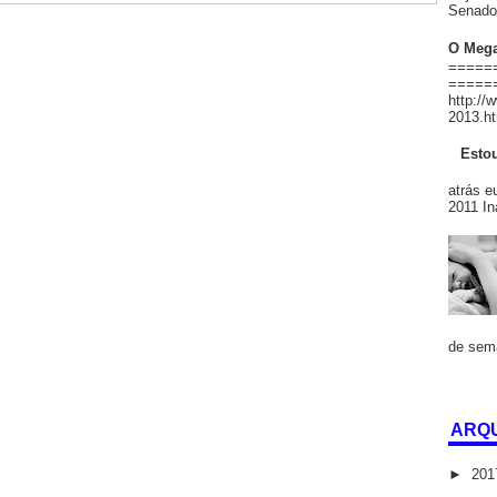
Senado 
O Mega
=======
======
http://
2013.ht
Estou
Há
atrás e
2011 In
de sema
ARQU
►
20