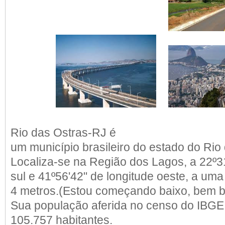
Rio das Ostras-RJ é
um
município brasileiro
do
estado
do
Rio 
Localiza-se na
Região dos Lagos
, a 22º3
sul
e 41º56'42" de longitude oeste, a uma
4
metros
.(Estou começando baixo, bem b
Sua
população
aferida no censo do
IBG
105.757 habitantes.