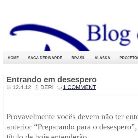
HOME
SAGA DERINARDE
BRASIL
ALASKA
PROJETO
Entrando em desespero
12.4.12
DERI
1 COMMENT
Provavelmente vocês devem não ter ente
anterior “Preparando para o desespero”,
título de hoje entenderão.