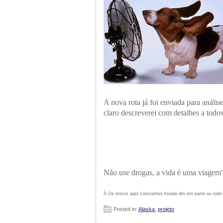
A nova rota já foi enviada para anális
claro descreverei com detalhes a todos
Não use drogas, a vida é uma viagem
Á Os textos aqui constantes forada dm em parte ou todo 
Posted in:
Alaska
,
projeto