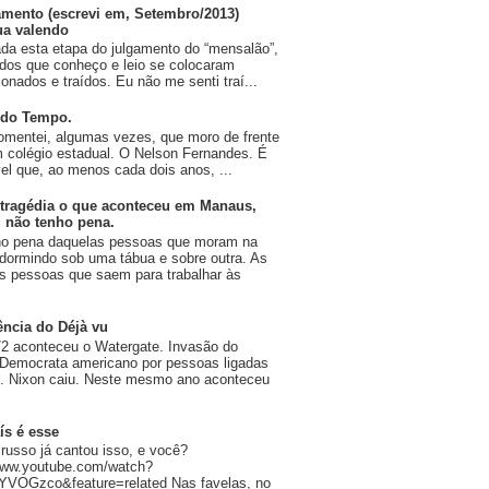
amento (escrevi em, Setembro/2013)
ua valendo
da esta etapa do julgamento do “mensalão”,
dos que conheço e leio se colocaram
onados e traídos. Eu não me senti traí...
 do Tempo.
omentei, algumas vezes, que moro de frente
 colégio estadual. O Nelson Fernandes. É
vel que, ao menos cada dois anos, ...
tragédia o que aconteceu em Manaus,
 não tenho pena.
ho pena daquelas pessoas que moram na
 dormindo sob uma tábua e sobre outra. As
 pessoas que saem para trabalhar às
ência do Déjà vu
2 aconteceu o Watergate. Invasão do
 Democrata americano por pessoas ligadas
n. Nixon caiu. Neste mesmo ano aconteceu
ís é esse
russo já cantou isso, e você?
/www.youtube.com/watch?
YVOGzco&feature=related Nas favelas, no