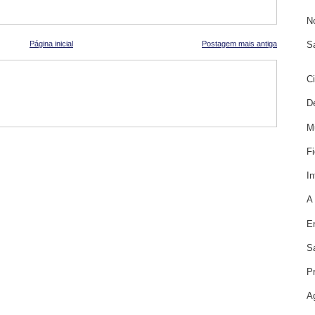
N
S
Página inicial
Postagem mais antiga
C
D
M
F
In
A
E
S
P
A