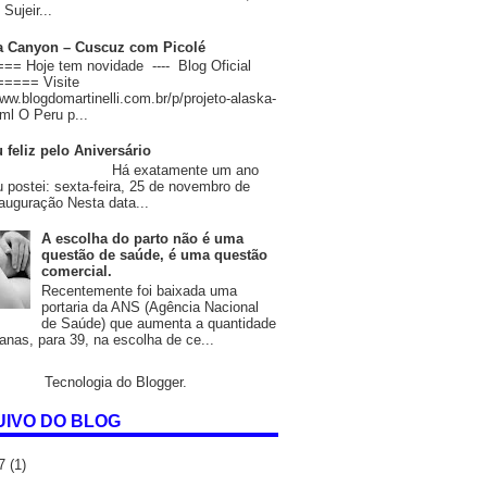
Sujeir...
 Canyon – Cuscuz com Picolé
= Hoje tem novidade ---- Blog Oficial
==== Visite
www.blogdomartinelli.com.br/p/projeto-alaska-
ml O Peru p...
 feliz pelo Aniversário
 exatamente um ano
u postei: sexta-feira, 25 de novembro de
auguração Nesta data...
A escolha do parto não é uma
questão de saúde, é uma questão
comercial.
Recentemente foi baixada uma
portaria da ANS (Agência Nacional
de Saúde) que aumenta a quantidade
nas, para 39, na escolha de ce...
Tecnologia do
Blogger
.
IVO DO BLOG
17
(1)