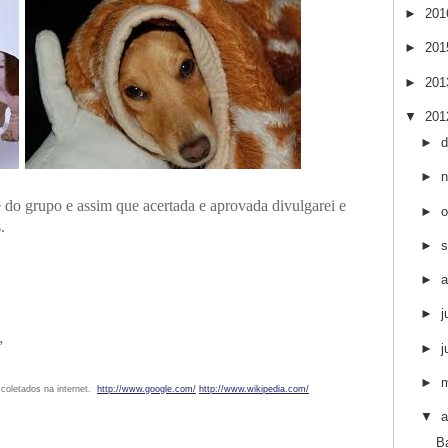
►
20
►
20
►
20
▼
20
►
►
e do grupo e assim que acertada e aprovada divulgarei e
►
o
.
►
s
►
a
►
j
”
►
j
►
coletados na internet.
http://www.google.com/
http://www.wikipedia.com/
▼
a
B