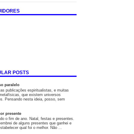
UIDORES
ULAR POSTS
so paralelo
as publicações espiritualistas, e muitas
metafísicas, que existem universos
os. Pensando nesta ideia, posso, sem
or presente
o o fim de ano. Natal, festas e presentes.
embrei de alguns presentes que ganhei e
estabelecer qual foi o melhor. Não ...