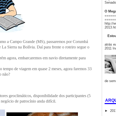
Senado 
O Mega
=======
======
http://
2013.ht
Estou
Há
 rumo a Campo Grande (MS), passaremos por Corumbá
atrás e
La Sierra na Bolívia. Daí para frente o roteiro segue o
2011 In
orém agora, embarcaremos em navio diretamente para
sso tempo de viagem em quase 2 meses, agora faremos 33
vo não?
de sema
tores geoclimáticos, disponibilidade dos participantes (5
ARQU
 negócio de patrocínio anda difícil.
►
20