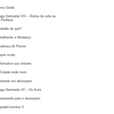
ova Saída
aga Derinarde VIII – Rotina da vida na
Periferia
idadão de quê?
etalhando a Mudança
udança de Planos
iquei mudo
formativo aos leitores
 Cidade onde moro
ntrando em desespero
aga Derinarde VII – Os Avós
reparando para o desespero
gradecimentos II