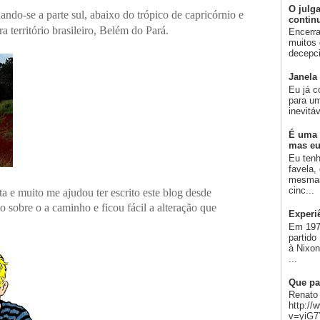
O julg
nando-se a parte sul, abaixo do trópico de capricórnio e
contin
 território brasileiro, Belém do Pará.
Encerra
muitos 
decepci
Janela
Eu já c
para um
inevitá
É uma 
mas eu
Eu ten
favela,
mesmas
cinc...
a e muito me ajudou ter escrito este blog desde
sobre o a caminho e ficou fácil a alteração que
Experi
Em 197
partido
à Nixo
...
Que pa
Renato 
http:/
v=yiG7