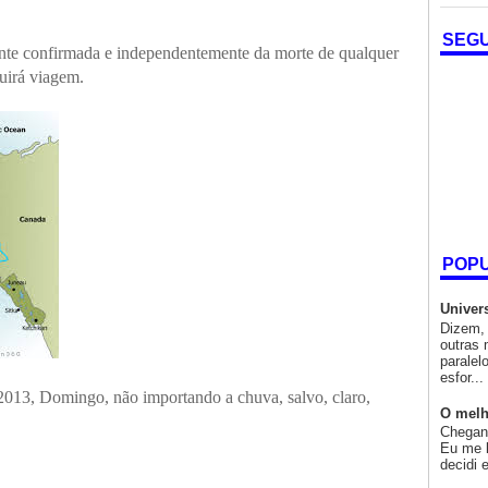
SEG
ente confirmada e independentemente da morte de qualquer
uirá viagem.
POP
Univer
Dizem, 
outras 
paralel
esfor...
 2013, Domingo, não importando a chuva, salvo, claro,
O melh
Chegand
Eu me l
decidi 