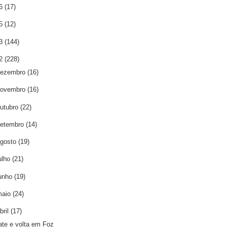
16
(17)
15
(12)
13
(144)
12
(228)
dezembro
(16)
novembro
(16)
utubro
(22)
etembro
(14)
gosto
(19)
ulho
(21)
unho
(19)
maio
(24)
bril
(17)
ate e volta em Foz