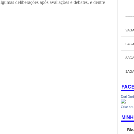
algumas deliberações após avaliações e debates, e dentre
====
SAGA
SAGA
SAGA
SAGA
FAC
Deri Der
Criar seu
MINH
Blo