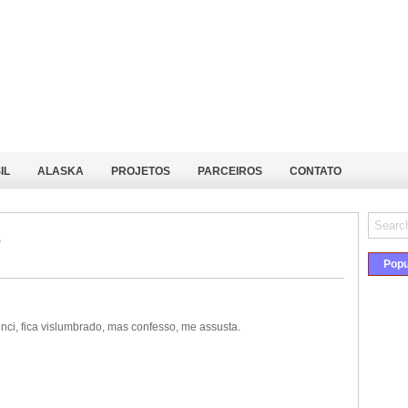
IL
ALASKA
PROJETOS
PARCEIROS
CONTATO
s
Popu
nci, fica vislumbrado, mas confesso, me assusta.