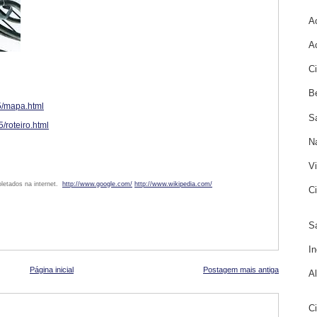
A
A
C
B
5/mapa.html
S
/roteiro.html
N
V
letados na internet.
http://www.google.com/
http://www.wikipedia.com/
C
S
I
Página inicial
Postagem mais antiga
A
C