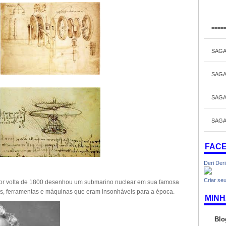
====
SAGA
SAGA
SAGA
SAGA
FAC
Deri Der
Criar seu
. Por volta de 1800 desenhou um submarino nuclear em sua famosa
as, ferramentas e máquinas que eram insonháveis para a época.
MINH
Blo