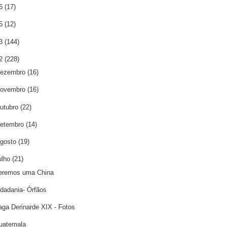
16
(17)
15
(12)
13
(144)
12
(228)
dezembro
(16)
novembro
(16)
utubro
(22)
etembro
(14)
gosto
(19)
ulho
(21)
eremos uma China
idadania- Órfãos
aga Derinarde XIX - Fotos
uatemala