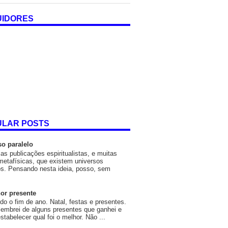
UIDORES
ULAR POSTS
so paralelo
as publicações espiritualistas, e muitas
metafísicas, que existem universos
os. Pensando nesta ideia, posso, sem
or presente
o o fim de ano. Natal, festas e presentes.
embrei de alguns presentes que ganhei e
estabelecer qual foi o melhor. Não ...