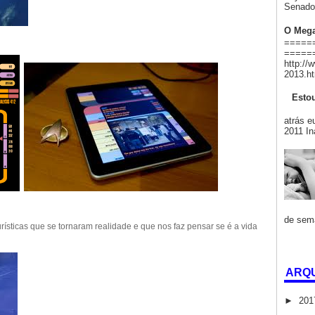
Senado 
O Mega
=======
======
http://
2013.ht
Estou
Há
atrás e
2011 In
de sema
urísticas que se tornaram realidade e que nos faz pensar se é a vida
ARQU
►
20