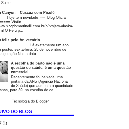
Sujeir...
 Canyon – Cuscuz com Picolé
= Hoje tem novidade ---- Blog Oficial
==== Visite
www.blogdomartinelli.com.br/p/projeto-alaska-
ml O Peru p...
 feliz pelo Aniversário
 exatamente um ano
u postei: sexta-feira, 25 de novembro de
auguração Nesta data...
A escolha do parto não é uma
questão de saúde, é uma questão
comercial.
Recentemente foi baixada uma
portaria da ANS (Agência Nacional
de Saúde) que aumenta a quantidade
nas, para 39, na escolha de ce...
Tecnologia do
Blogger
.
IVO DO BLOG
17
(1)