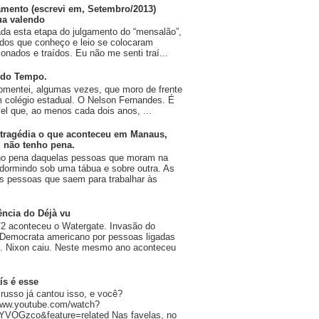
amento (escrevi em, Setembro/2013)
ua valendo
da esta etapa do julgamento do “mensalão”,
dos que conheço e leio se colocaram
onados e traídos. Eu não me senti traí...
 do Tempo.
omentei, algumas vezes, que moro de frente
 colégio estadual. O Nelson Fernandes. É
vel que, ao menos cada dois anos, ...
tragédia o que aconteceu em Manaus,
 não tenho pena.
ho pena daquelas pessoas que moram na
 dormindo sob uma tábua e sobre outra. As
 pessoas que saem para trabalhar às
ência do Déjà vu
2 aconteceu o Watergate. Invasão do
 Democrata americano por pessoas ligadas
n. Nixon caiu. Neste mesmo ano aconteceu
ís é esse
russo já cantou isso, e você?
/www.youtube.com/watch?
YVOGzco&feature=related Nas favelas, no