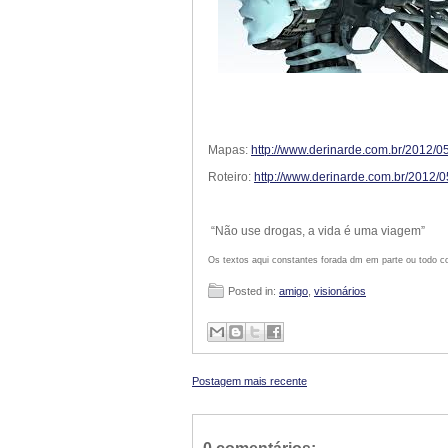
Mapas:
http://www.derinarde.com.br/2012/0
Roteiro:
http://www.derinarde.com.br/2012/05
“Não use drogas, a vida é uma viagem”
Os textos aqui constantes forada dm em parte ou todo co
Posted in:
amigo
,
visionários
Postagem mais recente