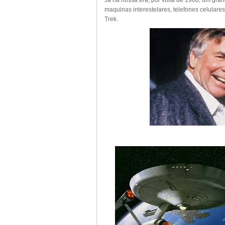
Já na nossa era, por volta de 1960, um gran
maquinas interestelares, telefones celulare
Trek.