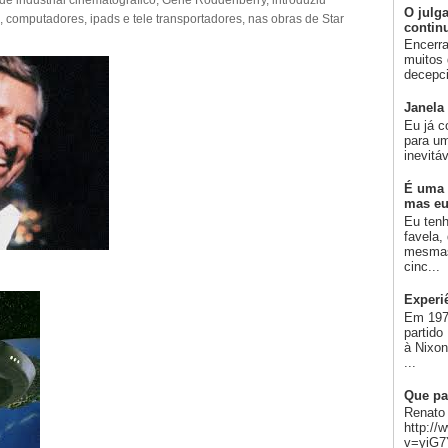
de industrial cinematográfico, Gene Roddenberry, introduziu
O julg
s, computadores, ipads e tele transportadores, nas obras de Star
contin
Encerra
muitos 
decepci
Janela
Eu já c
para um
inevitá
É uma 
mas eu
Eu ten
favela,
mesmas
cinc...
Experi
Em 197
partido
à Nixo
...
Que pa
Renato 
http:/
v=yiG7