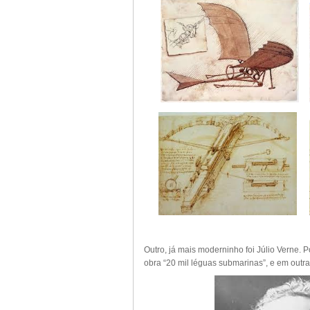
Outro, já mais moderninho foi Júlio Verne
obra “20 mil léguas submarinas”, e em outr