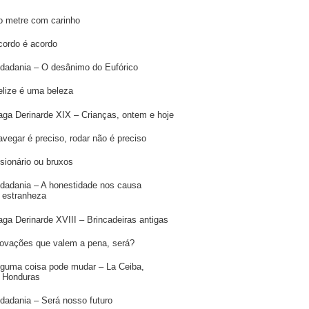
o metre com carinho
cordo é acordo
idadania – O desânimo do Eufórico
elize é uma beleza
aga Derinarde XIX – Crianças, ontem e hoje
avegar é preciso, rodar não é preciso
isionário ou bruxos
idadania – A honestidade nos causa
estranheza
aga Derinarde XVIII – Brincadeiras antigas
novações que valem a pena, será?
lguma coisa pode mudar – La Ceiba,
Honduras
idadania – Será nosso futuro