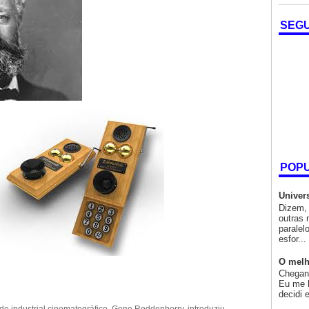
SEG
POP
Univer
Dizem, 
outras 
paralel
esfor...
O melh
Chegand
Eu me l
decidi 