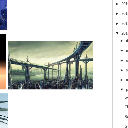
►
20
►
20
►
20
▼
20
►
►
►
o
►
s
►
a
▼
j
S
C
S
G