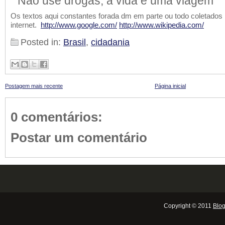
“Não use drogas, a vida é uma viagem”
Os textos aqui constantes forada dm em parte ou todo coletados
internet.
http://www.google.com/
http://www.wikipedia.com/
Posted in:
Brasil
,
cidadania
Postagem mais recente
Página inicial
0 comentários:
Postar um comentário
Copyright © 2011
Blog