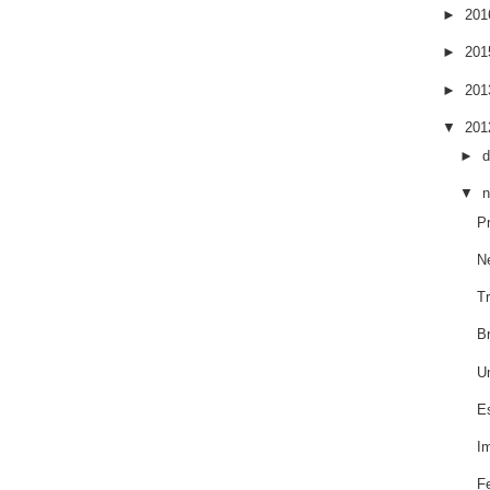
►
20
►
20
►
20
▼
20
►
▼
P
N
T
Br
U
E
I
F