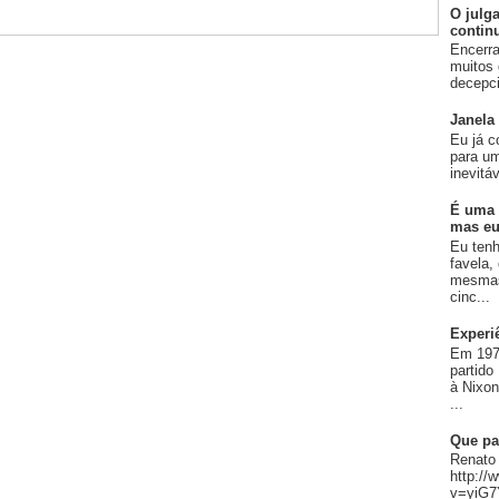
O julg
contin
Encerra
muitos 
decepci
Janela
Eu já c
para um
inevitá
É uma 
mas eu
Eu ten
favela,
mesmas
cinc...
Experi
Em 197
partido
à Nixo
...
Que pa
Renato 
http:/
v=yiG7