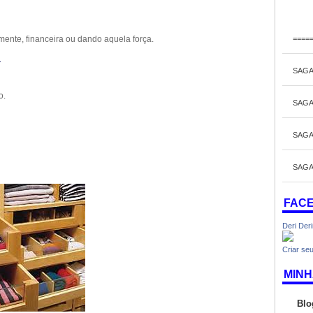
====
mente, financeira ou dando aquela força.
l
SAGA
o.
SAGA
SAGA
SAGA
FAC
Deri Der
Criar seu
MINH
Blo