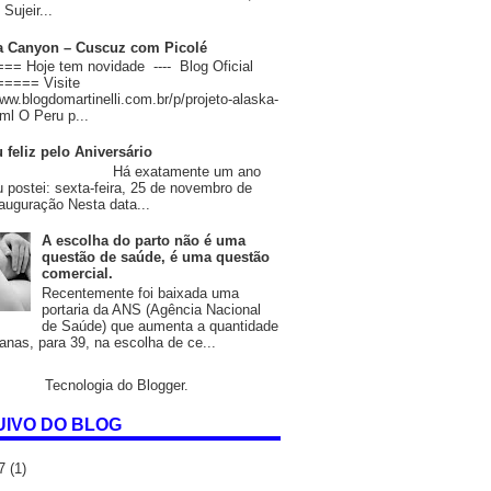
Sujeir...
 Canyon – Cuscuz com Picolé
= Hoje tem novidade ---- Blog Oficial
==== Visite
www.blogdomartinelli.com.br/p/projeto-alaska-
ml O Peru p...
 feliz pelo Aniversário
 exatamente um ano
u postei: sexta-feira, 25 de novembro de
auguração Nesta data...
A escolha do parto não é uma
questão de saúde, é uma questão
comercial.
Recentemente foi baixada uma
portaria da ANS (Agência Nacional
de Saúde) que aumenta a quantidade
nas, para 39, na escolha de ce...
Tecnologia do
Blogger
.
IVO DO BLOG
17
(1)