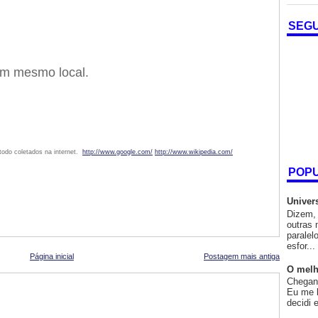
SEG
um mesmo local.
odo coletados na internet.
http://www.google.com/
http://www.wikipedia.com/
POP
Univer
Dizem, 
outras 
paralel
esfor...
Página inicial
Postagem mais antiga
O melh
Chegand
Eu me l
decidi 