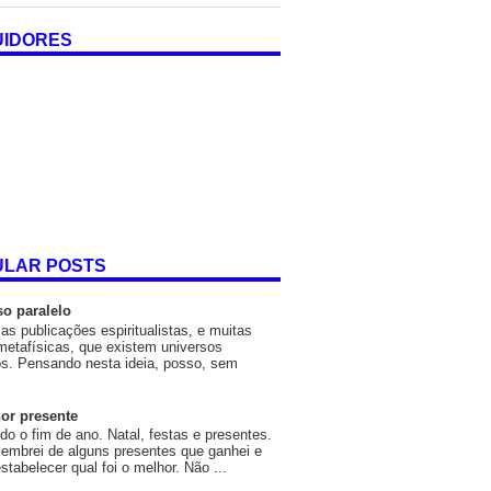
UIDORES
ULAR POSTS
so paralelo
as publicações espiritualistas, e muitas
metafísicas, que existem universos
os. Pensando nesta ideia, posso, sem
or presente
o o fim de ano. Natal, festas e presentes.
embrei de alguns presentes que ganhei e
estabelecer qual foi o melhor. Não ...