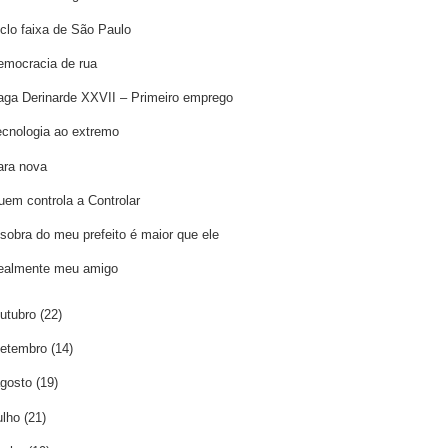
iclo faixa de São Paulo
emocracia de rua
aga Derinarde XXVII – Primeiro emprego
ecnologia ao extremo
ara nova
uem controla a Controlar
 sobra do meu prefeito é maior que ele
ealmente meu amigo
utubro
(22)
etembro
(14)
gosto
(19)
ulho
(21)