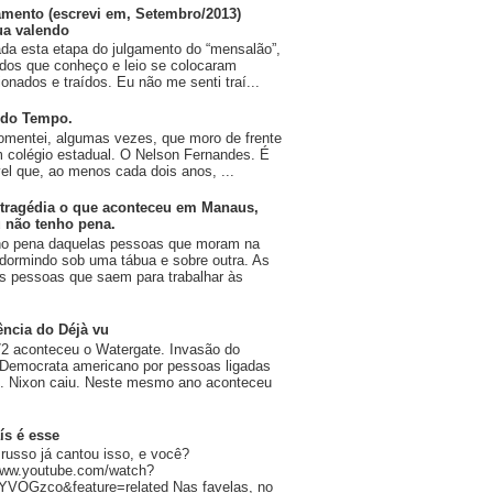
amento (escrevi em, Setembro/2013)
ua valendo
da esta etapa do julgamento do “mensalão”,
dos que conheço e leio se colocaram
onados e traídos. Eu não me senti traí...
 do Tempo.
omentei, algumas vezes, que moro de frente
 colégio estadual. O Nelson Fernandes. É
vel que, ao menos cada dois anos, ...
tragédia o que aconteceu em Manaus,
 não tenho pena.
ho pena daquelas pessoas que moram na
 dormindo sob uma tábua e sobre outra. As
 pessoas que saem para trabalhar às
ência do Déjà vu
2 aconteceu o Watergate. Invasão do
 Democrata americano por pessoas ligadas
n. Nixon caiu. Neste mesmo ano aconteceu
ís é esse
russo já cantou isso, e você?
/www.youtube.com/watch?
YVOGzco&feature=related Nas favelas, no