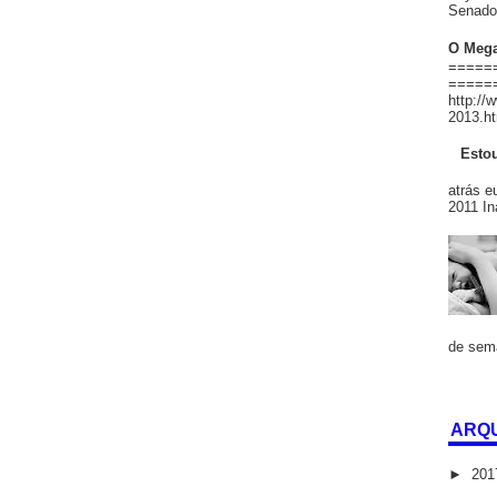
Senado 
O Mega
=======
======
http://
2013.ht
Estou
Há
atrás e
2011 In
de sema
ARQU
►
20