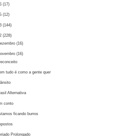
16
(17)
15
(12)
13
(144)
12
(228)
dezembro
(16)
novembro
(16)
reconceito
em tudo é como a gente quer
rânsito
asil Alternativa
m conto
stamos ficando burros
mpostos
eriado Prolongado